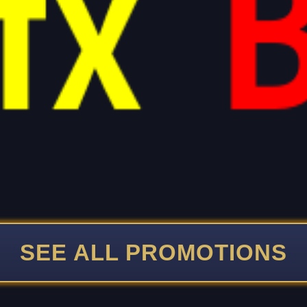
SEE ALL PROMOTIONS