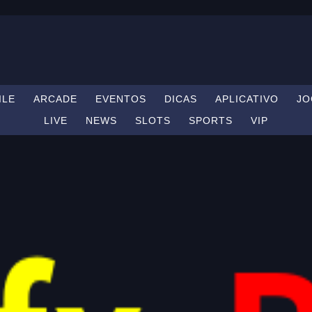
ILE
ARCADE
EVENTOS
DICAS
APLICATIVO
JO
LIVE
NEWS
SLOTS
SPORTS
VIP