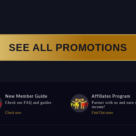
SEE ALL PROMOTIONS
New Member Guide
Affiliates Program
Check out FAQ and guides
Partner with us and earn
income!
Check now
Find Out more