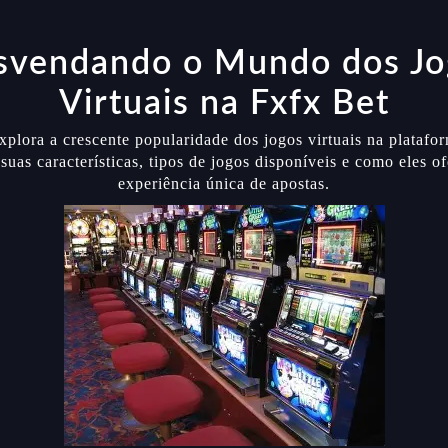
svendando o Mundo dos Jo
Virtuais na Fxfx Bet
explora a crescente popularidade dos jogos virtuais na platafo
suas características, tipos de jogos disponíveis e como eles 
experiência única de apostas.