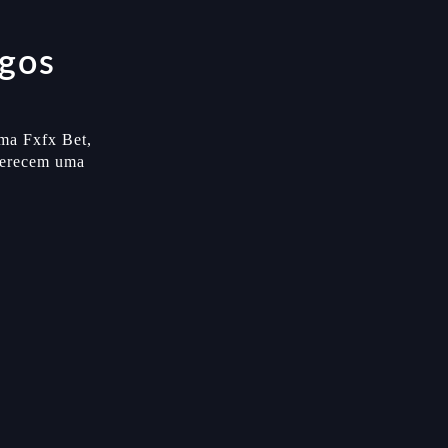
gos
rma Fxfx Bet,
oferecem uma