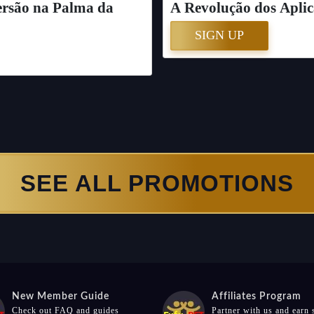
ersão na Palma da
A Revolução dos Aplic
SIGN UP
SEE ALL PROMOTIONS
New Member Guide
Affiliates Program
Check out FAQ and guides
Partner with us and earn