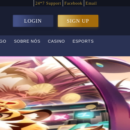
24*7 Support
Facebook
Email
LOGIN
SIGN UP
GO
SOBRE NÓS
CASINO
ESPORTS