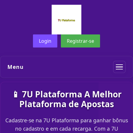
Login
Registrar-se
Menu
📱 7U Plataforma A Melhor
Plataforma de Apostas
Cadastre-se na 7U Plataforma para ganhar bônus
no cadastro e em cada recarga. Com a 7U