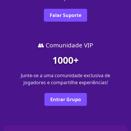
Falar Suporte
👥 Comunidade VIP
1000+
Junte-se a uma comunidade exclusiva de
jogadores e compartilhe experiências!
Entrar Grupo