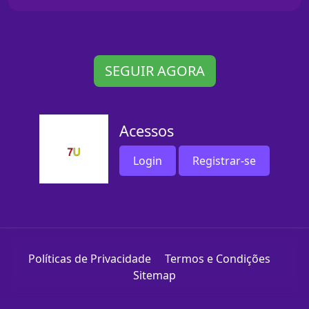
SEGUIR AGORA
Acessos
Login
Registrar-se
Políticas de Privacidade
Termos e Condições
Sitemap