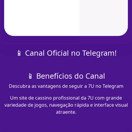
📱 Canal Oficial no Telegram!
📱 Benefícios do Canal
Descubra as vantagens de seguir a 7U no Telegram
Um site de cassino profissional da 7U com grande
variedade de jogos, navegação rápida e interface visual
atraente.