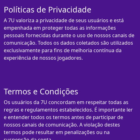
Políticas de Privacidade
A 7U valoriza a privacidade de seus usuários e está
empenhada em proteger todas as informações
pessoais fornecidas durante o uso de nossos canais de
comunicação. Todos os dados coletados são utilizados
exclusivamente para fins de melhoria contínua da
experiência de nossos jogadores.
Termos e Condições
Os usuários da 7U concordam em respeitar todas as
regras e regulamentos estabelecidos. É importante ler
e entender todos os termos antes de participar de
nossos canais de comunicação. A violação destes
termos pode resultar em penalizações ou na
suspensão da conta.