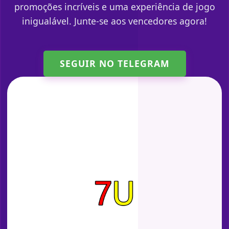
promoções incríveis e uma experiência de jogo
inigualável. Junte-se aos vencedores agora!
SEGUIR NO TELEGRAM