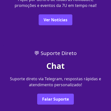
promoções e eventos da 7U em tempo real!
Ver Notícias
💬 Suporte Direto
Chat
Suporte direto via Telegram, respostas rápidas e
atendimento personalizado!
Falar Suporte