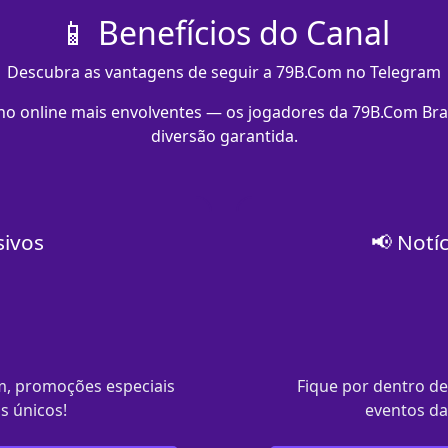
📱 Benefícios do Canal
Descubra as vantagens de seguir a 79B.Com no Telegram
o online mais envolventes — os jogadores da 79B.Com Bra
diversão garantida.
sivos
📢 Notí
m, promoções especiais
Fique por dentro d
s únicos!
eventos da