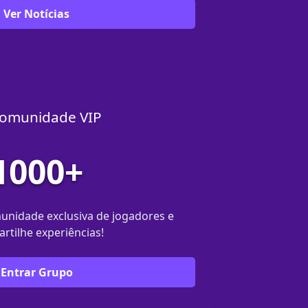
Ver Notícias
Comunidade VIP
1000+
unidade exclusiva de jogadores e
rtilhe experiências!
Entrar Grupo