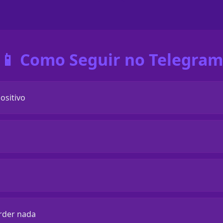
📱 Como Seguir no Telegram
ositivo
erder nada