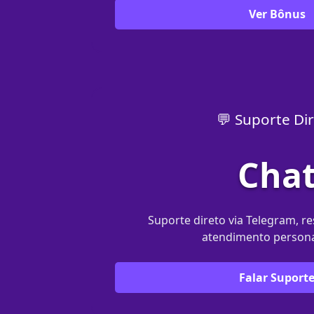
Ver Bônus
💬 Suporte Di
Cha
Suporte direto via Telegram, r
atendimento persona
Falar Suport