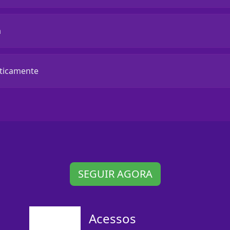
a
aticamente
SEGUIR AGORA
Acessos