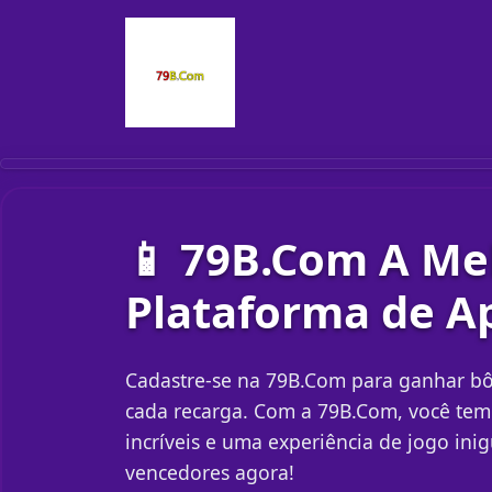
📱 79B.Com A Me
Plataforma de A
Cadastre-se na 79B.Com para ganhar b
cada recarga. Com a 79B.Com, você te
incríveis e uma experiência de jogo inig
vencedores agora!