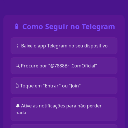
📱 Como Seguir no Telegram
📱 Baixe o app Telegram no seu dispositivo
🔍 Procure por "@7888Brl.ComOficial"
👆 Toque em "Entrar" ou "Join"
🔔 Ative as notificações para não perder
nada