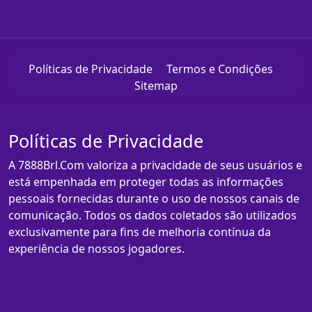
Políticas de Privacidade
Termos e Condições
Sitemap
Políticas de Privacidade
A 7888Brl.Com valoriza a privacidade de seus usuários e
está empenhada em proteger todas as informações
pessoais fornecidas durante o uso de nossos canais de
comunicação. Todos os dados coletados são utilizados
exclusivamente para fins de melhoria contínua da
experiência de nossos jogadores.