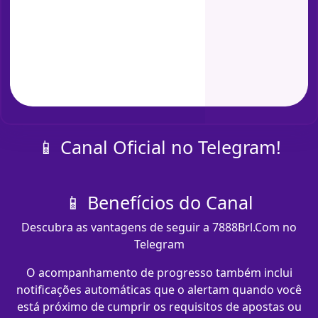
📱 Canal Oficial no Telegram!
📱 Benefícios do Canal
Descubra as vantagens de seguir a 7888Brl.Com no
Telegram
O acompanhamento de progresso também inclui
notificações automáticas que o alertam quando você
está próximo de cumprir os requisitos de apostas ou