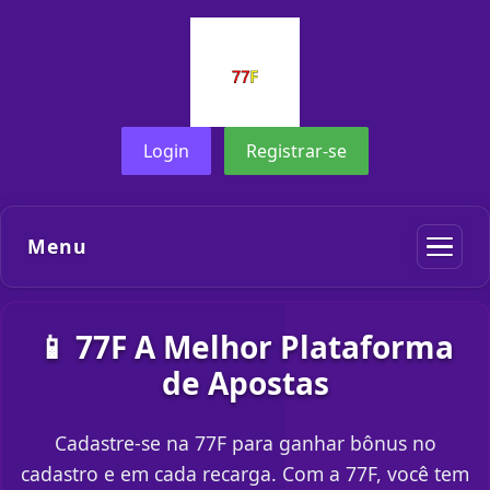
Login
Registrar-se
Menu
📱 77F A Melhor Plataforma
de Apostas
Cadastre-se na 77F para ganhar bônus no
cadastro e em cada recarga. Com a 77F, você tem