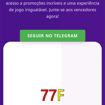
acesso a promoções incríveis e uma experiência
de jogo inigualável. Junte-se aos vencedores
agora!
SEGUIR NO TELEGRAM