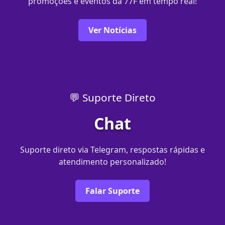
promoções e eventos da 77F em tempo real!
Ver Notícias
💬 Suporte Direto
Chat
Suporte direto via Telegram, respostas rápidas e
atendimento personalizado!
Falar Suporte