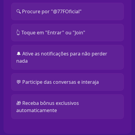
🔍 Procure por "@77FOficial"
👆 Toque em "Entrar" ou "Join"
🔔 Ative as notificações para não perder
nada
💬 Participe das conversas e interaja
🎁 Receba bônus exclusivos
automaticamente