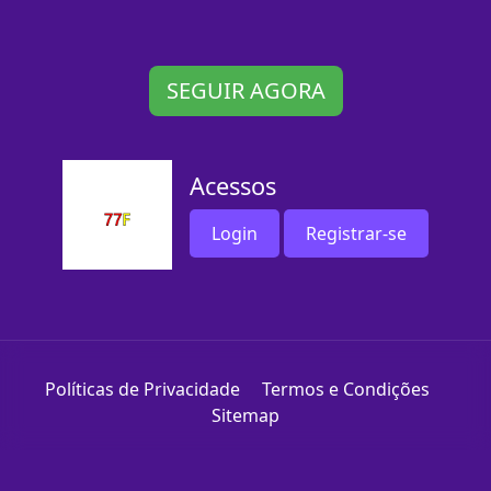
SEGUIR AGORA
Acessos
Login
Registrar-se
Políticas de Privacidade
Termos e Condições
Sitemap