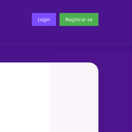
Login
Registrar-se