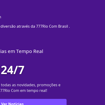
m
diversão através da 777Rio Com Brasil .
cias em Tempo Real
24/7
e todas as novidades, promoções e
777Rio Com em tempo real!
Ver Notícias