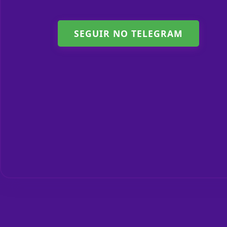
SEGUIR NO TELEGRAM