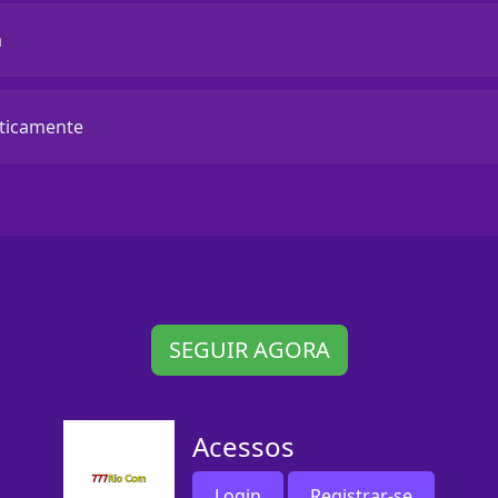
a
aticamente
SEGUIR AGORA
Acessos
Login
Registrar-se