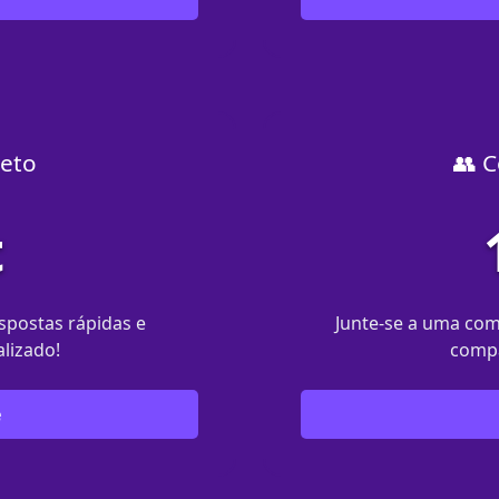
reto
👥 
t
espostas rápidas e
Junte-se a uma com
lizado!
compa
e