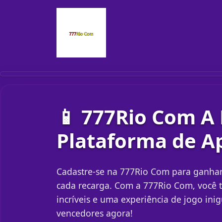
📱 777Rio Com A
Plataforma de A
Cadastre-se na 777Rio Com para ganha
cada recarga. Com a 777Rio Com, você
incríveis e uma experiência de jogo inig
vencedores agora!