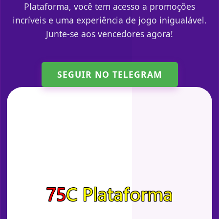
Plataforma, você tem acesso a promoções
incríveis e uma experiência de jogo inigualável.
Junte-se aos vencedores agora!
SEGUIR NO TELEGRAM