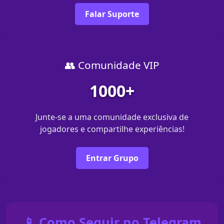
Falar Suporte
👥 Comunidade VIP
1000+
Junte-se a uma comunidade exclusiva de
jogadores e compartilhe experiências!
Entrar Grupo
📱 Como Seguir no Telegram