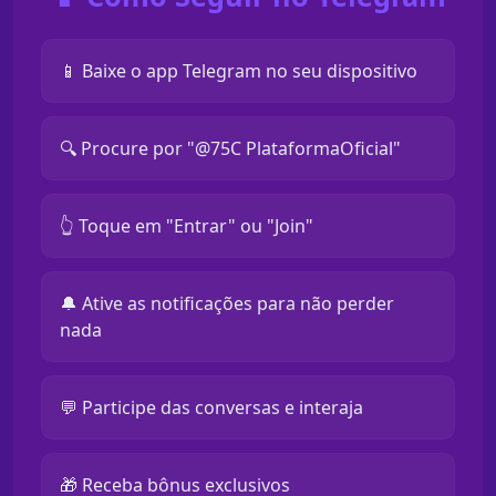
📱 Baixe o app Telegram no seu dispositivo
🔍 Procure por "@75C PlataformaOficial"
👆 Toque em "Entrar" ou "Join"
🔔 Ative as notificações para não perder
nada
💬 Participe das conversas e interaja
🎁 Receba bônus exclusivos