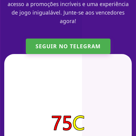
acesso a promoções incríveis e uma experiência
de jogo inigualável. Junte-se aos vencedores
agora!
SEGUIR NO TELEGRAM