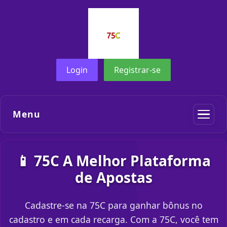
Login
Registrar-se
Menu
📱 75C A Melhor Plataforma
de Apostas
Cadastre-se na 75C para ganhar bônus no
cadastro e em cada recarga. Com a 75C, você tem