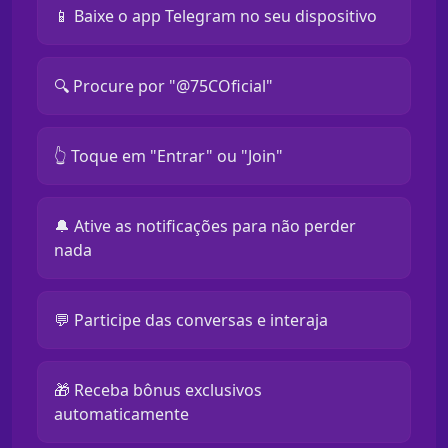
📱 Baixe o app Telegram no seu dispositivo
🔍 Procure por "@75COficial"
👆 Toque em "Entrar" ou "Join"
🔔 Ative as notificações para não perder
nada
💬 Participe das conversas e interaja
🎁 Receba bônus exclusivos
automaticamente