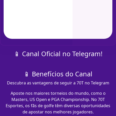
📱 Canal Oficial no Telegram!
📱 Benefícios do Canal
Descubra as vantagens de seguir a 70T no Telegram
Aposte nos maiores torneios do mundo, como o
Masters, US Open e PGA Championship. No 70T
Esportes, os fãs de golfe têm diversas oportunidades
de apostar nos melhores jogadores.