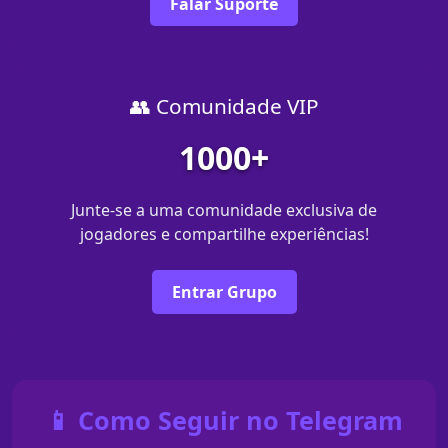
Falar Suporte
👥 Comunidade VIP
1000+
Junte-se a uma comunidade exclusiva de
jogadores e compartilhe experiências!
Entrar Grupo
📱 Como Seguir no Telegram