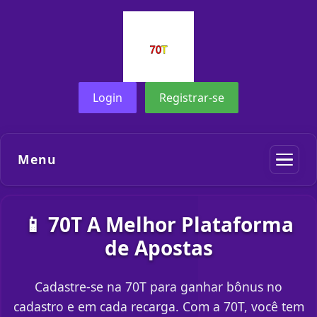
Login
Registrar-se
Menu
📱 70T A Melhor Plataforma
de Apostas
Cadastre-se na 70T para ganhar bônus no
cadastro e em cada recarga. Com a 70T, você tem