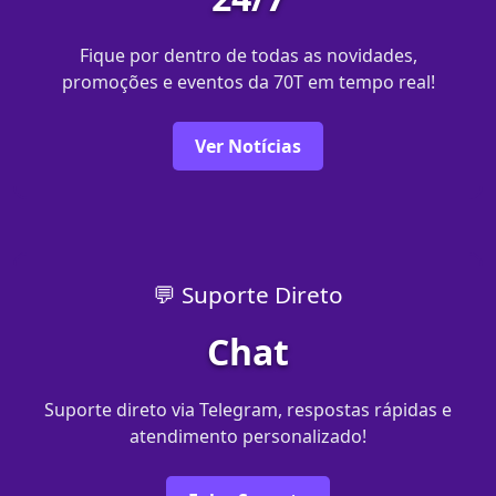
Fique por dentro de todas as novidades,
promoções e eventos da 70T em tempo real!
Ver Notícias
💬 Suporte Direto
Chat
Suporte direto via Telegram, respostas rápidas e
atendimento personalizado!