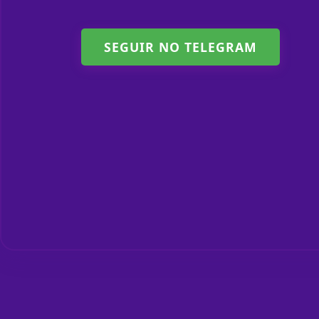
SEGUIR NO TELEGRAM