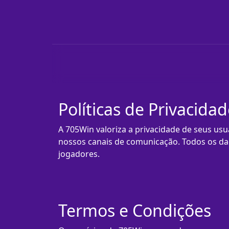
Políticas de Privacida
A 705Win valoriza a privacidade de seus us
nossos canais de comunicação. Todos os dad
jogadores.
Termos e Condições