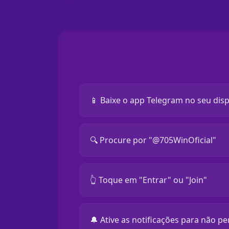
📱 Baixe o app Telegram no seu disp
🔍 Procure por "@705WinOficial"
👆 Toque em "Entrar" ou "Join"
🔔 Ative as notificações para não p