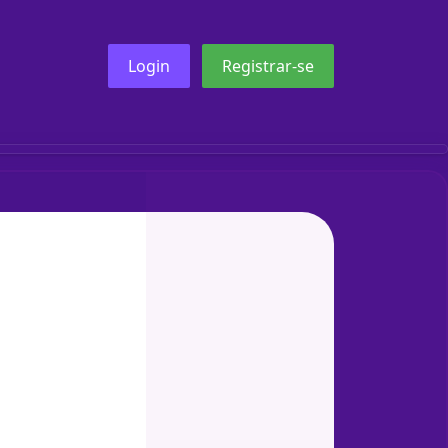
Login
Registrar-se