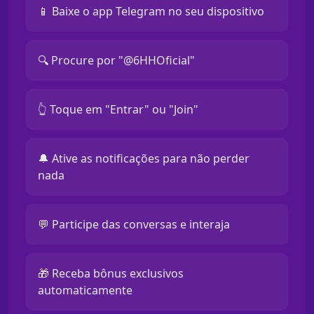
📱 Baixe o app Telegram no seu dispositivo
🔍 Procure por "@6HHOficial"
👆 Toque em "Entrar" ou "Join"
🔔 Ative as notificações para não perder
nada
💬 Participe das conversas e interaja
🎁 Receba bônus exclusivos
automaticamente