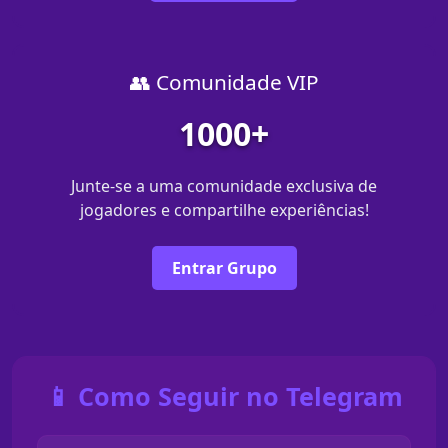
👥 Comunidade VIP
1000+
Junte-se a uma comunidade exclusiva de
jogadores e compartilhe experiências!
Entrar Grupo
📱 Como Seguir no Telegram