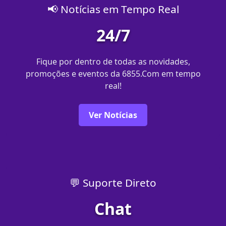
📢 Notícias em Tempo Real
24/7
Fique por dentro de todas as novidades,
promoções e eventos da 6855.Com em tempo
real!
Ver Notícias
💬 Suporte Direto
Chat