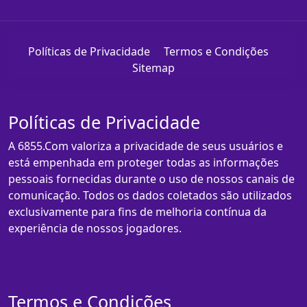
Políticas de Privacidade
Termos e Condições
Sitemap
Políticas de Privacidade
A 6855.Com valoriza a privacidade de seus usuários e
está empenhada em proteger todas as informações
pessoais fornecidas durante o uso de nossos canais de
comunicação. Todos os dados coletados são utilizados
exclusivamente para fins de melhoria contínua da
experiência de nossos jogadores.
Termos e Condições