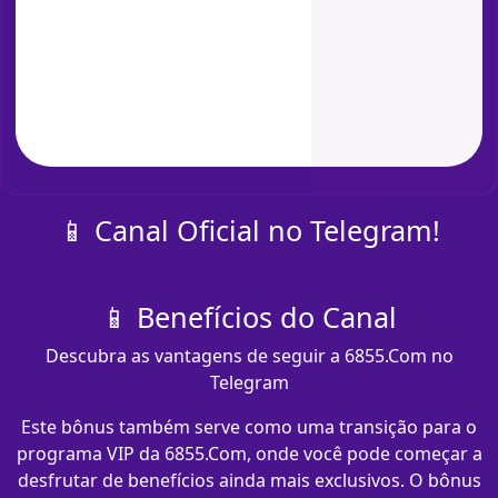
📱 Canal Oficial no Telegram!
📱 Benefícios do Canal
Descubra as vantagens de seguir a 6855.Com no
Telegram
Este bônus também serve como uma transição para o
programa VIP da 6855.Com, onde você pode começar a
desfrutar de benefícios ainda mais exclusivos. O bônus