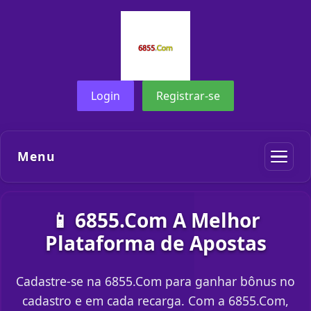
Login
Registrar-se
Menu
📱 6855.Com A Melhor
Plataforma de Apostas
Cadastre-se na 6855.Com para ganhar bônus no
cadastro e em cada recarga. Com a 6855.Com,