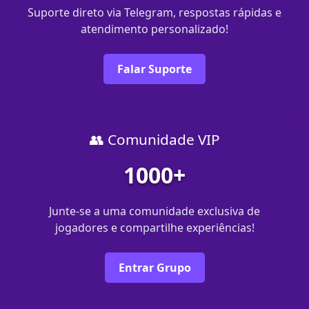
Suporte direto via Telegram, respostas rápidas e
atendimento personalizado!
Falar Suporte
👥 Comunidade VIP
1000+
Junte-se a uma comunidade exclusiva de
jogadores e compartilhe experiências!
Entrar Grupo