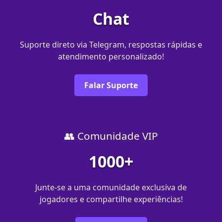
Chat
Suporte direto via Telegram, respostas rápidas e
atendimento personalizado!
Falar Suporte
👥 Comunidade VIP
1000+
Junte-se a uma comunidade exclusiva de
jogadores e compartilhe experiências!