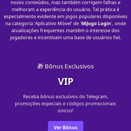
novos conteúdos, mas também corrigem falhas e
melhoram a experiência do usuário. Tal prática é
especialmente evidente em jogos populares disponíveis
na categoria 'Aplicativo Móvel' de '
66Jogo Login
', onde
atualizações frequentes mantêm o interesse dos
jogadores e incentivam uma base de usuários fiel.
🎁 Bônus Exclusivos
VIP
Receba bônus exclusivos do Telegram,
promoções especiais e códigos promocionais
únicos!
Ver Bônus