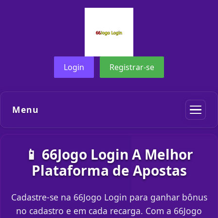
Login
Registrar-se
Menu
📱 66Jogo Login A Melhor
Plataforma de Apostas
Cadastre-se na 66Jogo Login para ganhar bônus
no cadastro e em cada recarga. Com a 66Jogo