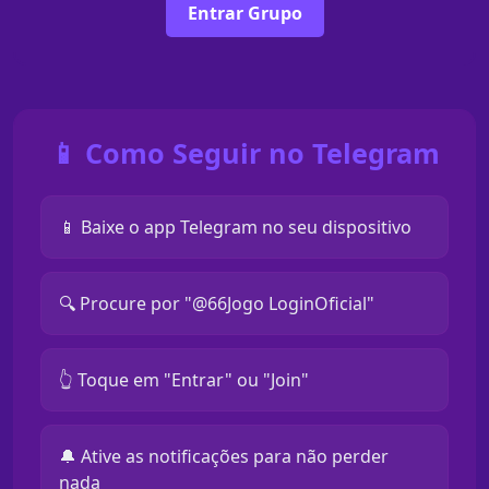
Entrar Grupo
📱 Como Seguir no Telegram
📱 Baixe o app Telegram no seu dispositivo
🔍 Procure por "@66Jogo LoginOficial"
👆 Toque em "Entrar" ou "Join"
🔔 Ative as notificações para não perder
nada