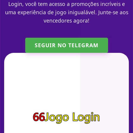
Login, você tem acesso a promoções incríveis e
uma experiência de jogo inigualável. Junte-se aos
vencedores agora!
SEGUIR NO TELEGRAM