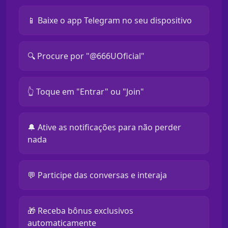
📱 Baixe o app Telegram no seu dispositivo
🔍 Procure por "@666UOficial"
👆 Toque em "Entrar" ou "Join"
🔔 Ative as notificações para não perder
nada
💬 Participe das conversas e interaja
🎁 Receba bônus exclusivos
automaticamente