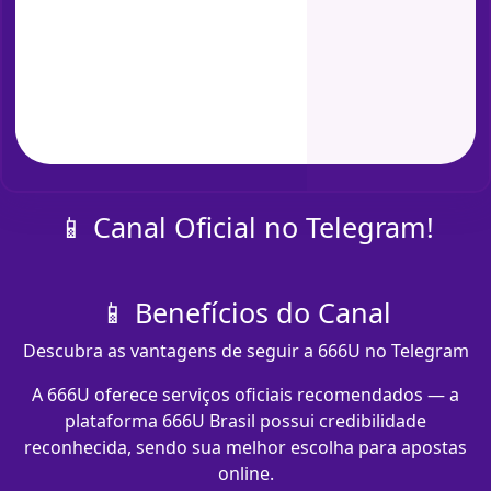
📱 Canal Oficial no Telegram!
📱 Benefícios do Canal
Descubra as vantagens de seguir a 666U no Telegram
A 666U oferece serviços oficiais recomendados — a
plataforma 666U Brasil possui credibilidade
reconhecida, sendo sua melhor escolha para apostas
online.