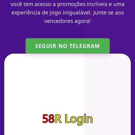
você tem acesso a promoções incríveis e uma
experiência de jogo inigualável. Junte-se aos
vencedores agora!
SEGUIR NO TELEGRAM