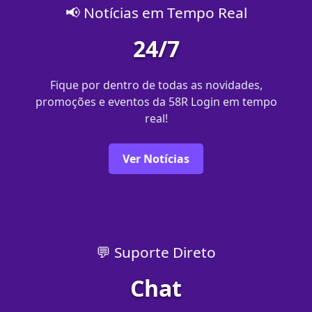
📢 Notícias em Tempo Real
24/7
Fique por dentro de todas as novidades,
promoções e eventos da 58R Login em tempo
real!
Ver Notícias
💬 Suporte Direto
Chat