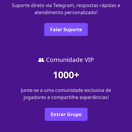
Suporte direto via Telegram, respostas rápidas e
atendimento personalizado!
Falar Suporte
👥 Comunidade VIP
1000+
Junte-se a uma comunidade exclusiva de
jogadores e compartilhe experiências!
Entrar Grupo