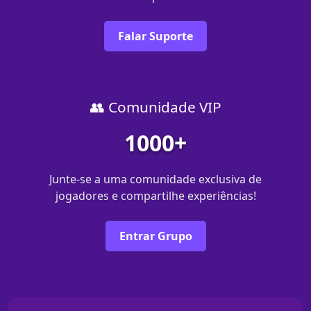
Falar Suporte
👥 Comunidade VIP
1000+
Junte-se a uma comunidade exclusiva de
jogadores e compartilhe experiências!
Entrar Grupo