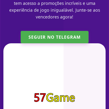
tem acesso a promoções incríveis e uma
experiência de jogo inigualável. Junte-se aos
vencedores agora!
SEGUIR NO TELEGRAM