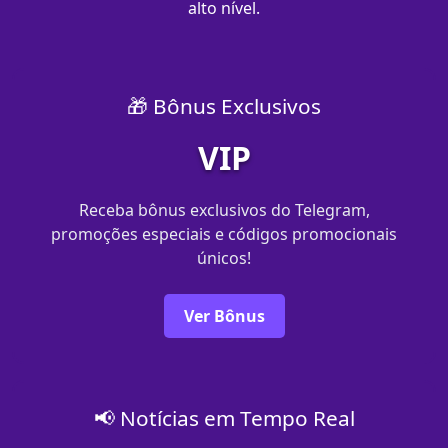
alto nível.
🎁 Bônus Exclusivos
VIP
Receba bônus exclusivos do Telegram,
promoções especiais e códigos promocionais
únicos!
Ver Bônus
📢 Notícias em Tempo Real