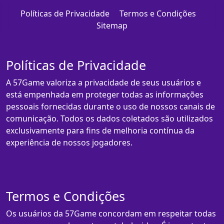
Políticas de Privacidade
Termos e Condições
Sitemap
Políticas de Privacidade
A 57Game valoriza a privacidade de seus usuários e
está empenhada em proteger todas as informações
pessoais fornecidas durante o uso de nossos canais de
comunicação. Todos os dados coletados são utilizados
exclusivamente para fins de melhoria contínua da
experiência de nossos jogadores.
Termos e Condições
Os usuários da 57Game concordam em respeitar todas