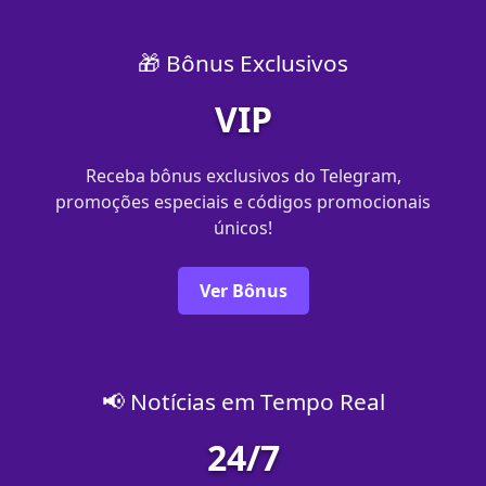
🎁 Bônus Exclusivos
VIP
Receba bônus exclusivos do Telegram,
promoções especiais e códigos promocionais
únicos!
Ver Bônus
📢 Notícias em Tempo Real
24/7