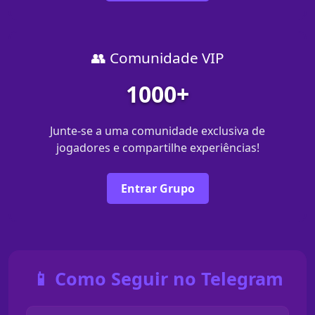
👥 Comunidade VIP
1000+
Junte-se a uma comunidade exclusiva de
jogadores e compartilhe experiências!
Entrar Grupo
📱 Como Seguir no Telegram