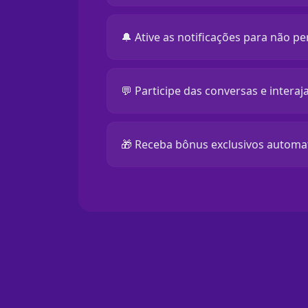
🔔 Ative as notificações para não p
💬 Participe das conversas e interaj
🎁 Receba bônus exclusivos autom