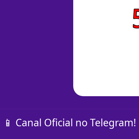
📱 Canal Oficial no Telegram!