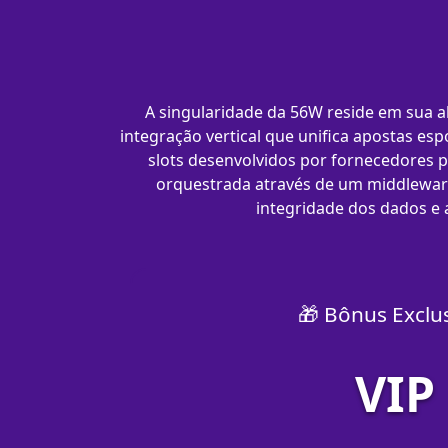
A singularidade da 56W reside em sua 
integração vertical que unifica apostas esp
slots desenvolvidos por fornecedores p
orquestrada através de um middleware
integridade dos dados e a
🎁 Bônus Exclu
VIP