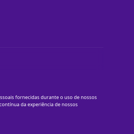
ssoais fornecidas durante o uso de nossos
 contínua da experiência de nossos