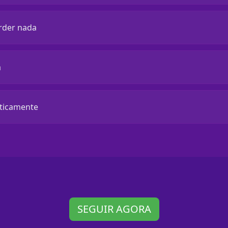
erder nada
a
aticamente
SEGUIR AGORA