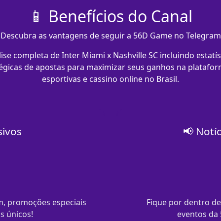
📱 Benefícios do Canal
Descubra as vantagens de seguir a 56D Game no Telegram
lise completa de Inter Miami x Nashville SC incluindo estat
ratégicas de apostas para maximizar seus ganhos na platafo
esportivas e cassino online no Brasil.
sivos
📢 Notí
m, promoções especiais
Fique por dentro d
s únicos!
eventos da