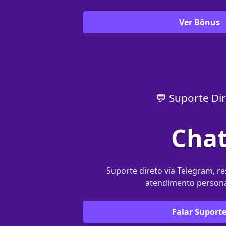
Ver Bônus
💬 Suporte Di
Cha
Suporte direto via Telegram, r
atendimento persona
Falar Suport