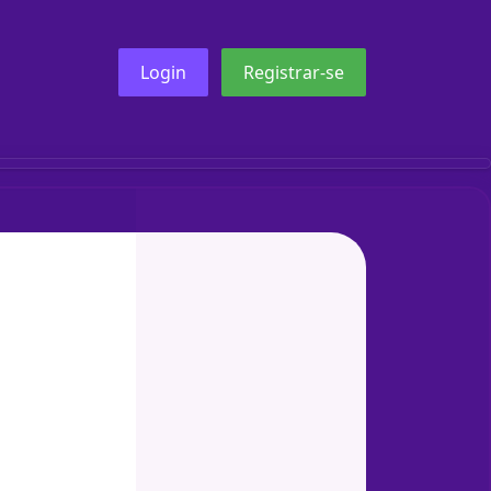
Login
Registrar-se