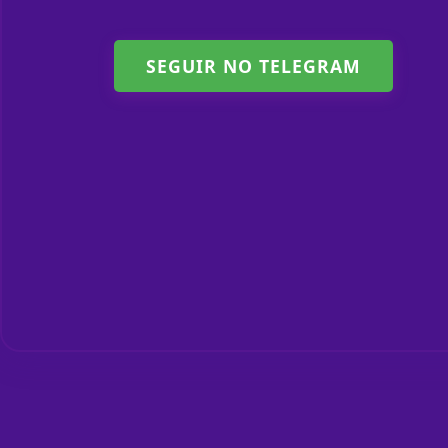
SEGUIR NO TELEGRAM