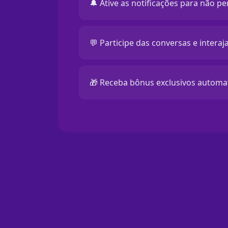
🔔 Ative as notificações para não p
💬 Participe das conversas e interaj
🎁 Receba bônus exclusivos autom