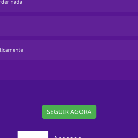
erder nada
a
aticamente
SEGUIR AGORA