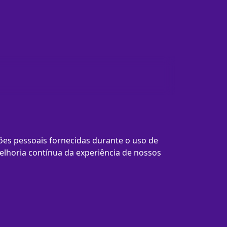
ões pessoais fornecidas durante o uso de
elhoria contínua da experiência de nossos