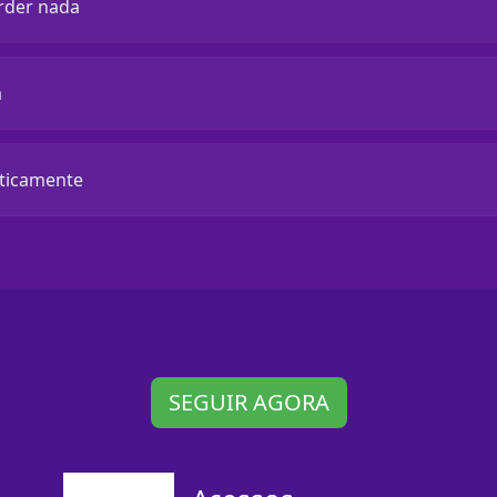
erder nada
a
aticamente
SEGUIR AGORA