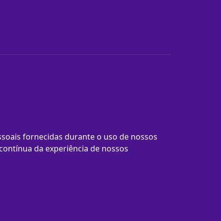
ssoais fornecidas durante o uso de nossos
 contínua da experiência de nossos