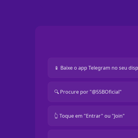
📱 Baixe o app Telegram no seu disp
🔍 Procure por "@55BOficial"
👆 Toque em "Entrar" ou "Join"