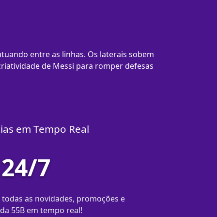
utuando entre as linhas. Os laterais sobem
criatividade de Messi para romper defesas
cias em Tempo Real
24/7
e todas as novidades, promoções e
 da 55B em tempo real!