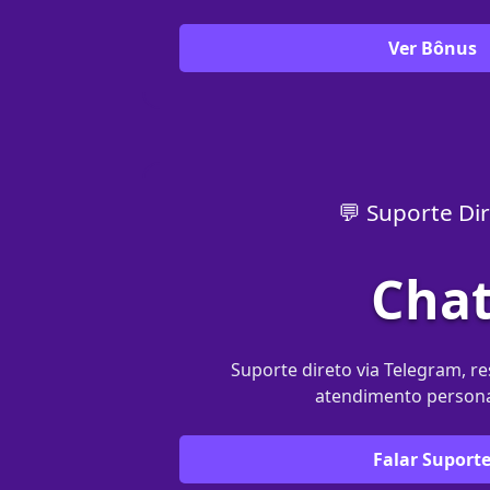
Ver Bônus
💬 Suporte Di
Cha
Suporte direto via Telegram, r
atendimento persona
Falar Suport