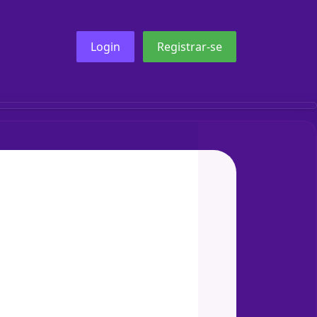
Login
Registrar-se