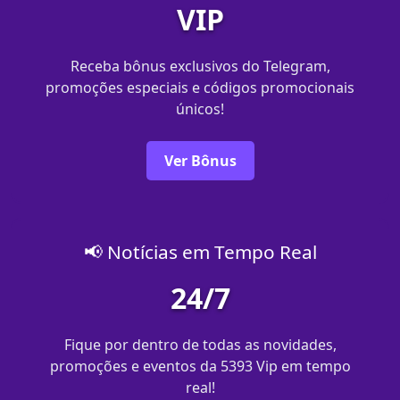
VIP
Receba bônus exclusivos do Telegram,
promoções especiais e códigos promocionais
únicos!
Ver Bônus
📢 Notícias em Tempo Real
24/7
Fique por dentro de todas as novidades,
promoções e eventos da 5393 Vip em tempo
real!