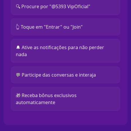
🔍 Procure por "@5393 VipOficial"
👆 Toque em "Entrar" ou "Join"
🔔 Ative as notificações para não perder
nada
💬 Participe das conversas e interaja
🎁 Receba bônus exclusivos
automaticamente