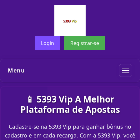
Login
Registrar-se
Menu
📱 5393 Vip A Melhor
Plataforma de Apostas
Cadastre-se na 5393 Vip para ganhar bônus no
cadastro e em cada recarga. Com a 5393 Vip, você