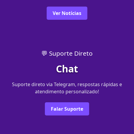
Ver Notícias
💬 Suporte Direto
Chat
Suporte direto via Telegram, respostas rápidas e
atendimento personalizado!
Falar Suporte