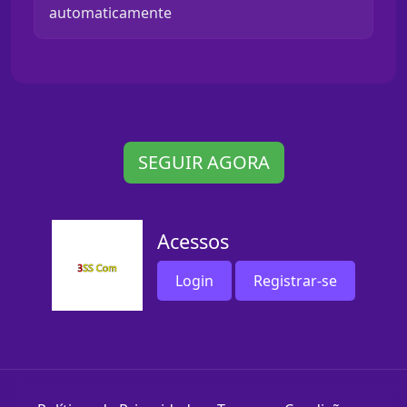
automaticamente
SEGUIR AGORA
Acessos
Login
Registrar-se