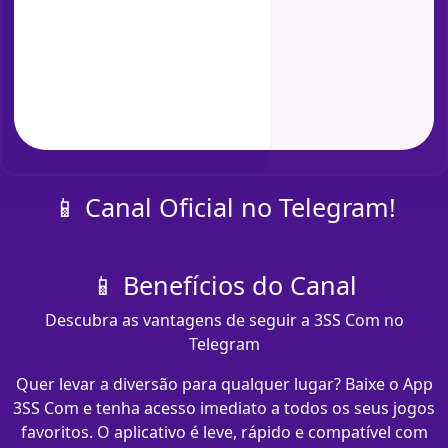
📱 Canal Oficial no Telegram!
📱 Benefícios do Canal
Descubra as vantagens de seguir a 3SS Com no
Telegram
Quer levar a diversão para qualquer lugar? Baixe o App
3SS Com e tenha acesso imediato a todos os seus jogos
favoritos. O aplicativo é leve, rápido e compatível com