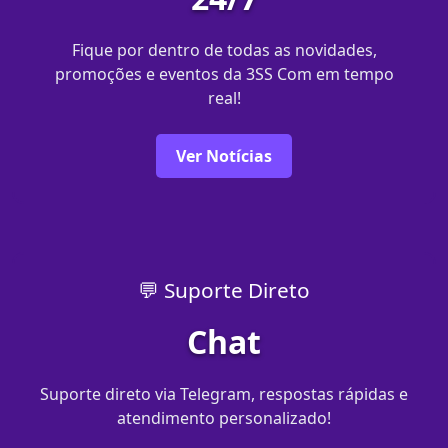
Fique por dentro de todas as novidades,
promoções e eventos da 3SS Com em tempo
real!
Ver Notícias
💬 Suporte Direto
Chat
Suporte direto via Telegram, respostas rápidas e
atendimento personalizado!