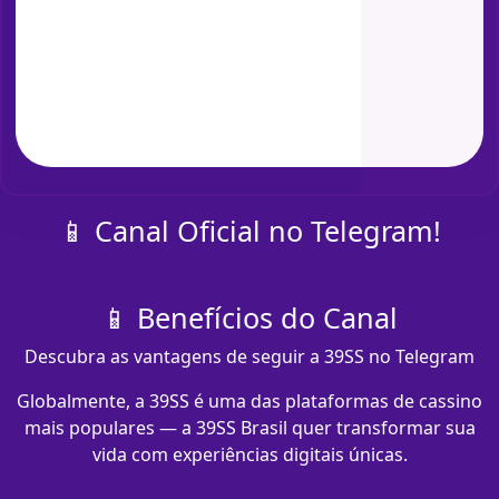
📱 Canal Oficial no Telegram!
📱 Benefícios do Canal
Descubra as vantagens de seguir a 39SS no Telegram
Globalmente, a 39SS é uma das plataformas de cassino
mais populares — a 39SS Brasil quer transformar sua
vida com experiências digitais únicas.