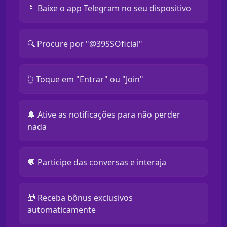
📱 Baixe o app Telegram no seu dispositivo
🔍 Procure por "@39SSOficial"
👆 Toque em "Entrar" ou "Join"
🔔 Ative as notificações para não perder
nada
💬 Participe das conversas e interaja
🎁 Receba bônus exclusivos
automaticamente