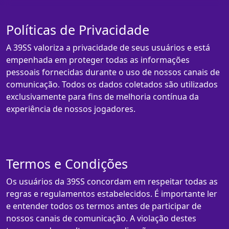
Políticas de Privacidade
A 39SS valoriza a privacidade de seus usuários e está
empenhada em proteger todas as informações
pessoais fornecidas durante o uso de nossos canais de
comunicação. Todos os dados coletados são utilizados
exclusivamente para fins de melhoria contínua da
experiência de nossos jogadores.
Termos e Condições
Os usuários da 39SS concordam em respeitar todas as
regras e regulamentos estabelecidos. É importante ler
e entender todos os termos antes de participar de
nossos canais de comunicação. A violação destes