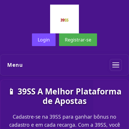
Login
Registrar-se
Menu
📱 39SS A Melhor Plataforma
de Apostas
Cadastre-se na 39SS para ganhar bônus no
cadastro e em cada recarga. Com a 39SS, você