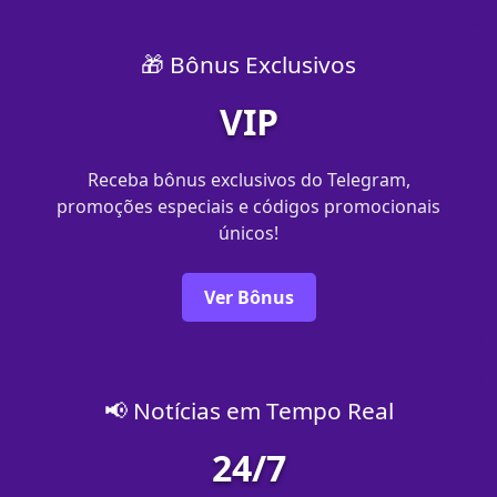
🎁 Bônus Exclusivos
VIP
Receba bônus exclusivos do Telegram,
promoções especiais e códigos promocionais
únicos!
Ver Bônus
📢 Notícias em Tempo Real
24/7