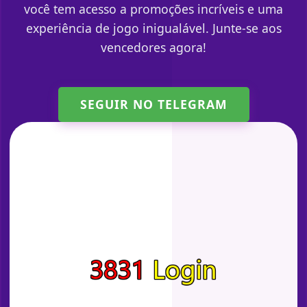
você tem acesso a promoções incríveis e uma
experiência de jogo inigualável. Junte-se aos
vencedores agora!
SEGUIR NO TELEGRAM