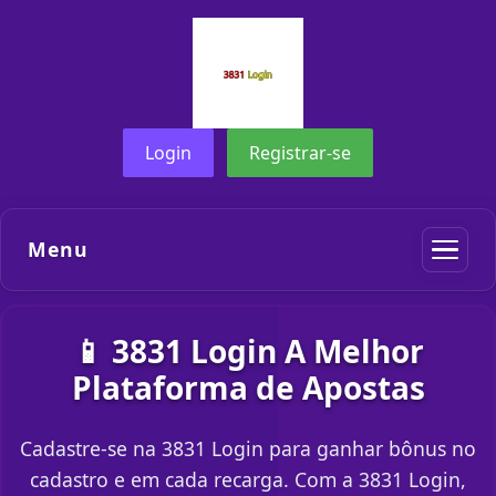
Login
Registrar-se
Menu
📱 3831 Login A Melhor
Plataforma de Apostas
Cadastre-se na 3831 Login para ganhar bônus no
cadastro e em cada recarga. Com a 3831 Login,