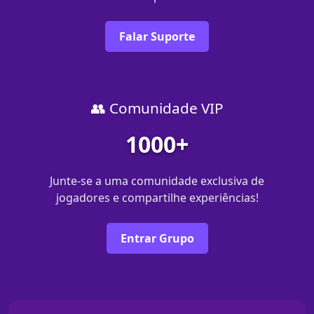
Falar Suporte
👥 Comunidade VIP
1000+
Junte-se a uma comunidade exclusiva de
jogadores e compartilhe experiências!
Entrar Grupo