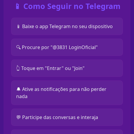
📱 Como Seguir no Telegram
📱 Baixe o app Telegram no seu dispositivo
🔍 Procure por "@3831 LoginOficial"
👆 Toque em "Entrar" ou "Join"
🔔 Ative as notificações para não perder
nada
💬 Participe das conversas e interaja