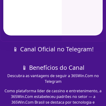
📱 Canal Oficial no Telegram!
📱 Benefícios do Canal
Descubra as vantagens de seguir a 365Win.Com no
Telegram
Como plataforma líder de cassino e entretenimento, a
365Win.Com estabeleceu padrões no setor — a
365Win.Com Brasil se destaca por tecnologia e