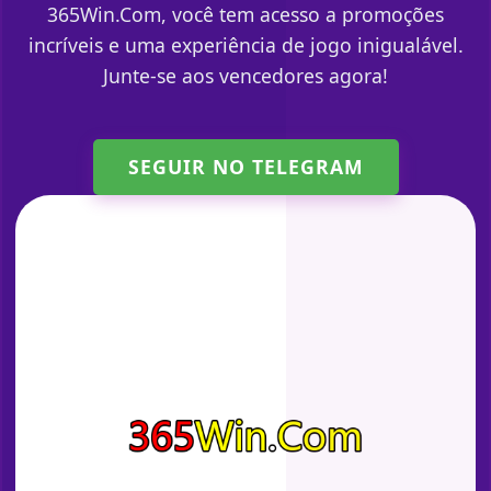
365Win.Com, você tem acesso a promoções
incríveis e uma experiência de jogo inigualável.
Junte-se aos vencedores agora!
SEGUIR NO TELEGRAM