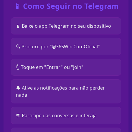
📱 Como Seguir no Telegram
📱 Baixe o app Telegram no seu dispositivo
🔍 Procure por "@365Win.ComOficial"
👆 Toque em "Entrar" ou "Join"
🔔 Ative as notificações para não perder
nada
💬 Participe das conversas e interaja