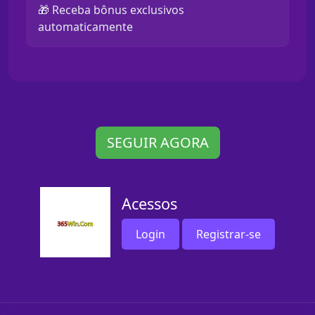
🎁 Receba bônus exclusivos
automaticamente
SEGUIR AGORA
Acessos
Login
Registrar-se