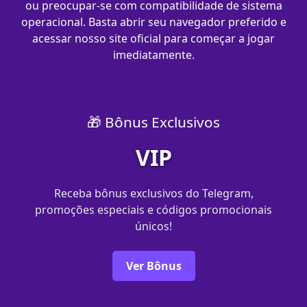
ou preocupar-se com compatibilidade de sistema
operacional. Basta abrir seu navegador preferido e
acessar nosso site oficial para começar a jogar
imediatamente.
🎁 Bônus Exclusivos
VIP
Receba bônus exclusivos do Telegram,
promoções especiais e códigos promocionais
únicos!
Ver Bônus