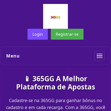
Login
Registrar-se
Menu
📱 365GG A Melhor
Plataforma de Apostas
Cadastre-se na 365GG para ganhar bônus no
cadastro e em cada recarga. Com a 365GG, você