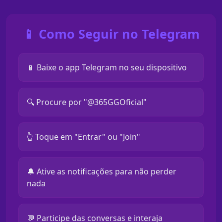
📱 Como Seguir no Telegram
📱 Baixe o app Telegram no seu dispositivo
🔍 Procure por "@365GGOficial"
👆 Toque em "Entrar" ou "Join"
🔔 Ative as notificações para não perder
nada
💬 Participe das conversas e interaja