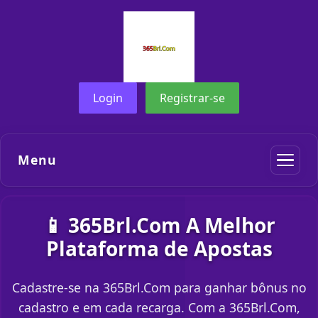
Login
Registrar-se
Menu
📱 365Brl.Com A Melhor
Plataforma de Apostas
Cadastre-se na 365Brl.Com para ganhar bônus no
cadastro e em cada recarga. Com a 365Brl.Com,