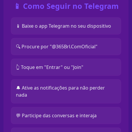
📱 Como Seguir no Telegram
📱 Baixe o app Telegram no seu dispositivo
🔍 Procure por "@365Brl.ComOficial"
👆 Toque em "Entrar" ou "Join"
🔔 Ative as notificações para não perder
nada
💬 Participe das conversas e interaja