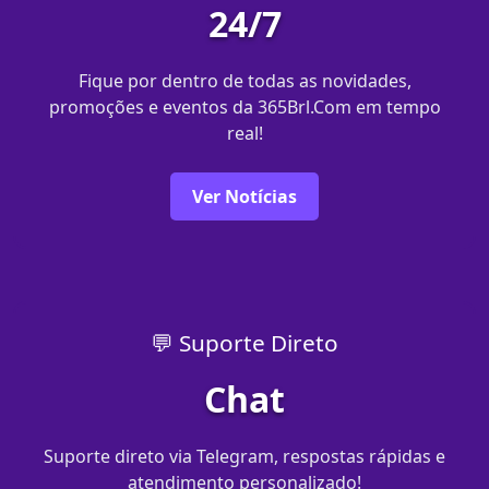
24/7
Fique por dentro de todas as novidades,
promoções e eventos da 365Brl.Com em tempo
real!
Ver Notícias
💬 Suporte Direto
Chat
Suporte direto via Telegram, respostas rápidas e
atendimento personalizado!