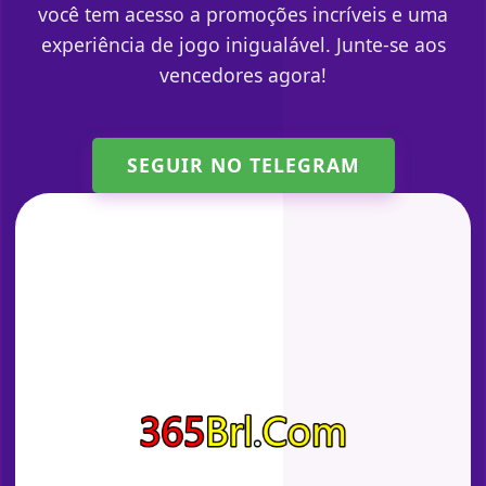
você tem acesso a promoções incríveis e uma
experiência de jogo inigualável. Junte-se aos
vencedores agora!
SEGUIR NO TELEGRAM