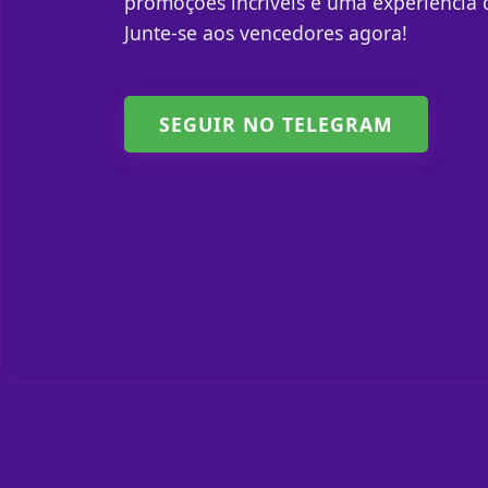
promoções incríveis e uma experiência d
Junte-se aos vencedores agora!
SEGUIR NO TELEGRAM