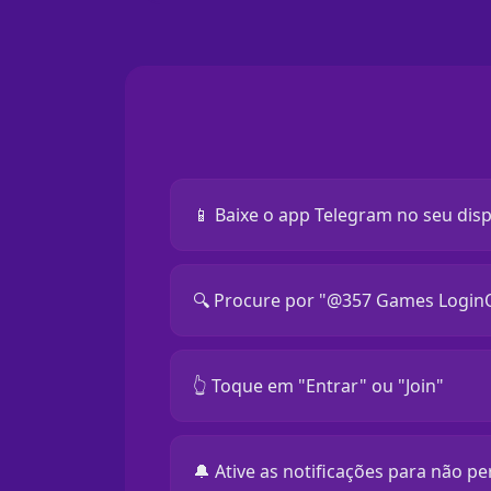
📱 Baixe o app Telegram no seu disp
🔍 Procure por "@357 Games LoginO
👆 Toque em "Entrar" ou "Join"
🔔 Ative as notificações para não p