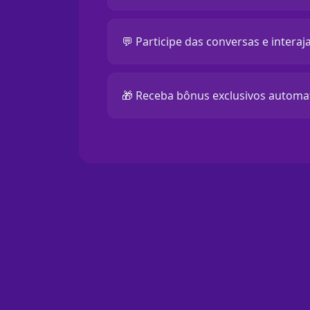
💬 Participe das conversas e interaj
🎁 Receba bônus exclusivos autom