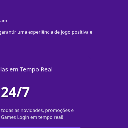
gram
rantir uma experiência de jogo positiva e
cias em Tempo Real
24/7
e todas as novidades, promoções e
 Games Login em tempo real!