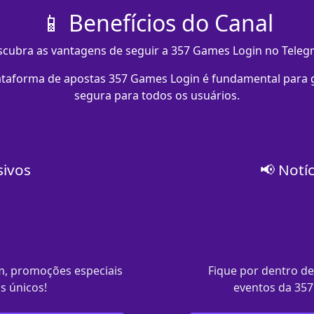
📱 Benefícios do Canal
cubra as vantagens de seguir a 357 Games Login no Tele
ataforma de apostas 357 Games Login é fundamental para ga
segura para todos os usuários.
sivos
📢 Notí
m, promoções especiais
Fique por dentro d
s únicos!
eventos da 357