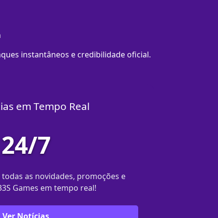
m
ues instantâneos e credibilidade oficial.
cias em Tempo Real
24/7
e todas as novidades, promoções e
33S Games em tempo real!
Ver Notícias