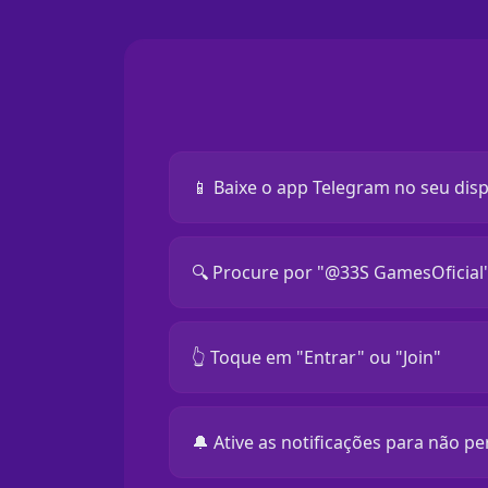
📱 Baixe o app Telegram no seu disp
🔍 Procure por "@33S GamesOficial
👆 Toque em "Entrar" ou "Join"
🔔 Ative as notificações para não p