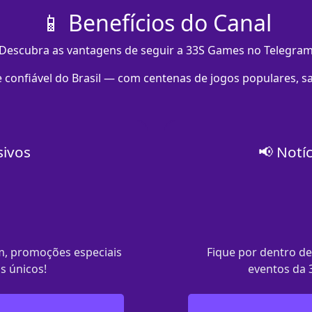
📱 Benefícios do Canal
Descubra as vantagens de seguir a 33S Games no Telegra
e confiável do Brasil — com centenas de jogos populares, saq
sivos
📢 Notí
m, promoções especiais
Fique por dentro d
s únicos!
eventos da 