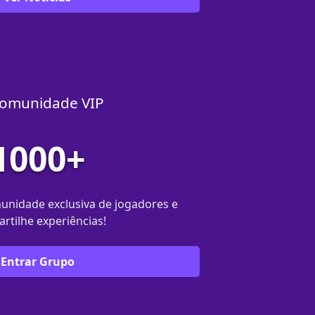
Comunidade VIP
1000+
unidade exclusiva de jogadores e
rtilhe experiências!
Entrar Grupo