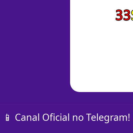
📱 Canal Oficial no Telegram!