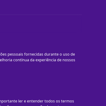
ões pessoais fornecidas durante o uso de
elhoria contínua da experiência de nossos
mportante ler e entender todos os termos