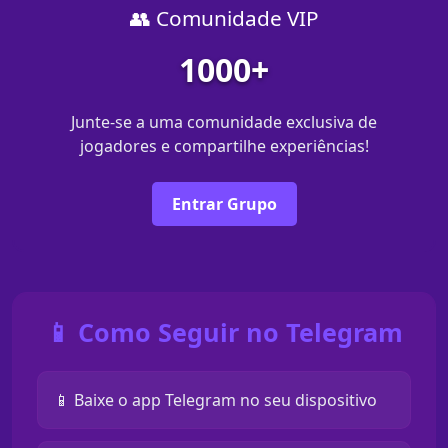
👥 Comunidade VIP
1000+
Junte-se a uma comunidade exclusiva de
jogadores e compartilhe experiências!
Entrar Grupo
📱 Como Seguir no Telegram
📱 Baixe o app Telegram no seu dispositivo