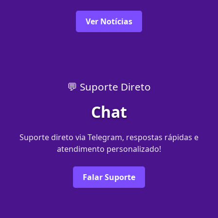
Ver Notícias
💬 Suporte Direto
Chat
Suporte direto via Telegram, respostas rápidas e
atendimento personalizado!
Falar Suporte