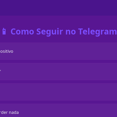
📱 Como Seguir no Telegram
ositivo
"
erder nada