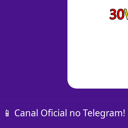
📱 Canal Oficial no Telegram!