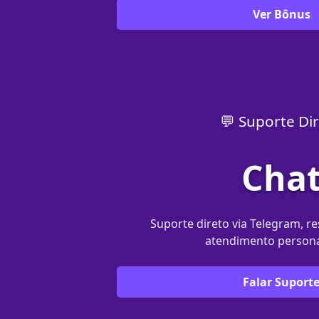
Ver Bônus
💬 Suporte Di
Cha
Suporte direto via Telegram, r
atendimento persona
Falar Suport