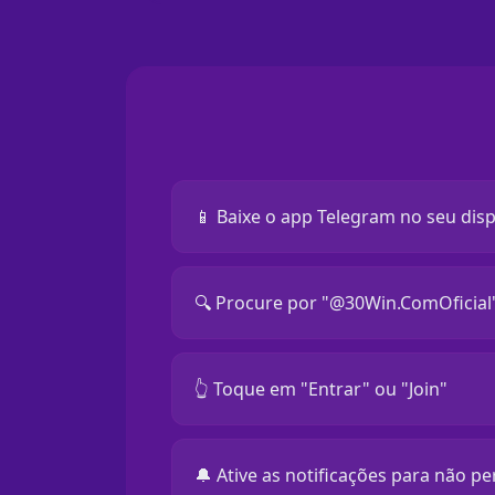
📱 Baixe o app Telegram no seu disp
🔍 Procure por "@30Win.ComOficial
👆 Toque em "Entrar" ou "Join"
🔔 Ative as notificações para não p