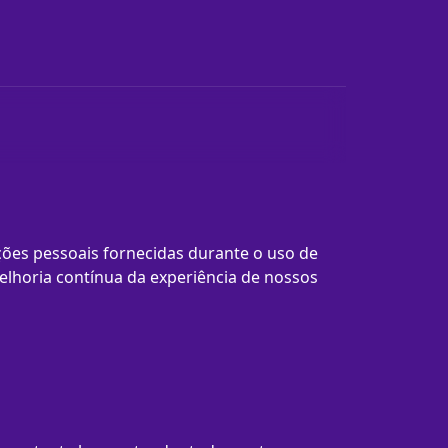
ões pessoais fornecidas durante o uso de
elhoria contínua da experiência de nossos