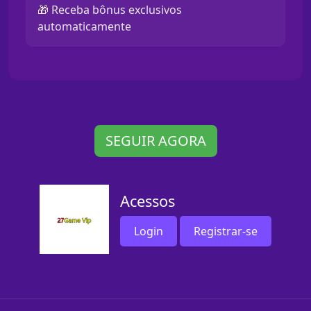
🎁 Receba bônus exclusivos
automaticamente
SEGUIR AGORA
Acessos
Login
Registrar-se