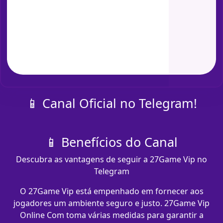
📱 Canal Oficial no Telegram!
📱 Benefícios do Canal
Descubra as vantagens de seguir a 27Game Vip no
Telegram
O 27Game Vip está empenhado em fornecer aos
jogadores um ambiente seguro e justo. 27Game Vip
Online Com toma várias medidas para garantir a