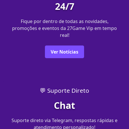
24/7
Fique por dentro de todas as novidades,
promoções e eventos da 27Game Vip em tempo
real!
Ver Notícias
💬 Suporte Direto
Chat
Suporte direto via Telegram, respostas rápidas e
atendimento personalizado!