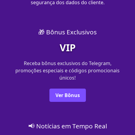
segurança dos dados do cliente.
🎁 Bônus Exclusivos
VIP
Receba bônus exclusivos do Telegram,
promoções especiais e códigos promocionais
únicos!
Ver Bônus
📢 Notícias em Tempo Real