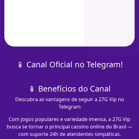
📱 Canal Oficial no Telegram!
📱 Benefícios do Canal
Descubra as vantagens de seguir a 27G Vip no
Telegram
Com jogos populares e variedade imensa, a 27G Vip
busca se tornar o principal cassino online do Brasil —
com suporte 24h de atendentes simpáticas.