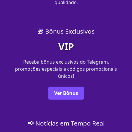
qualidade.
🎁 Bônus Exclusivos
VIP
Receba bônus exclusivos do Telegram,
promoções especiais e códigos promocionais
únicos!
Ver Bônus
📢 Notícias em Tempo Real