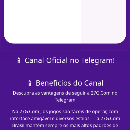
📱 Canal Oficial no Telegram!
📱 Benefícios do Canal
Descubra as vantagens de seguir a 27G.Com no
Telegram
Na 27G.Com , os jogos são fáceis de operar, com
interface amigável e diversos estilos — a 27G.Com
Brasil mantém sempre os mais altos padrões de