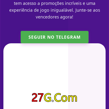
tem acesso a promoções incríveis e uma
experiência de jogo inigualável. Junte-se aos
vencedores agora!
SEGUIR NO TELEGRAM