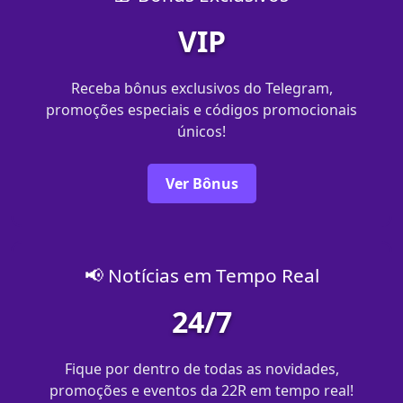
VIP
Receba bônus exclusivos do Telegram,
promoções especiais e códigos promocionais
únicos!
Ver Bônus
📢 Notícias em Tempo Real
24/7
Fique por dentro de todas as novidades,
promoções e eventos da 22R em tempo real!