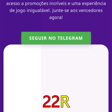
acesso a promoções incríveis e uma experiência
de jogo inigualável. Junte-se aos vencedores
agora!
SEGUIR NO TELEGRAM