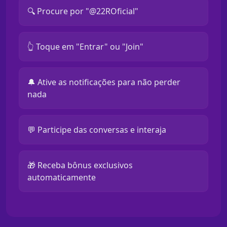
🔍 Procure por "@22ROficial"
👆 Toque em "Entrar" ou "Join"
🔔 Ative as notificações para não perder
nada
💬 Participe das conversas e interaja
🎁 Receba bônus exclusivos
automaticamente