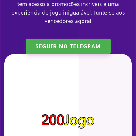
tem acesso a promoções incríveis e uma
experiência de jogo inigualável. Junte-se aos
vencedores agora!
SEGUIR NO TELEGRAM