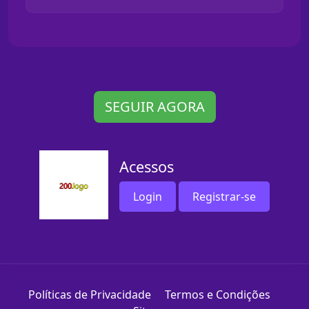
SEGUIR AGORA
Acessos
Login
Registrar-se
Políticas de Privacidade
Termos e Condições