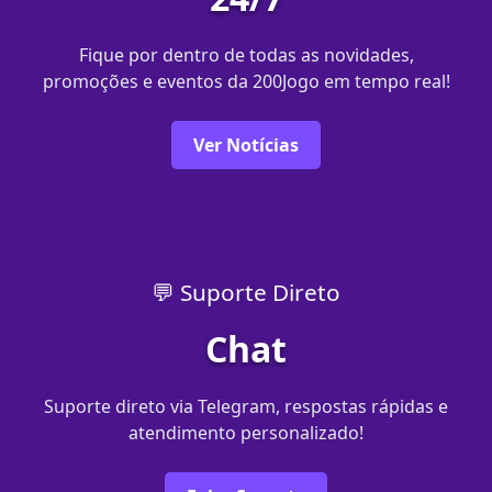
Fique por dentro de todas as novidades,
promoções e eventos da 200Jogo em tempo real!
Ver Notícias
💬 Suporte Direto
Chat
Suporte direto via Telegram, respostas rápidas e
atendimento personalizado!