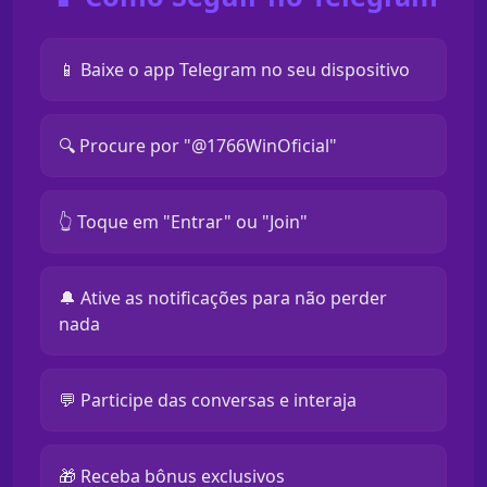
📱 Baixe o app Telegram no seu dispositivo
🔍 Procure por "@1766WinOficial"
👆 Toque em "Entrar" ou "Join"
🔔 Ative as notificações para não perder
nada
💬 Participe das conversas e interaja
🎁 Receba bônus exclusivos