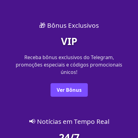
🎁 Bônus Exclusivos
VIP
Receba bônus exclusivos do Telegram,
promoções especiais e códigos promocionais
únicos!
Ver Bônus
📢 Notícias em Tempo Real
24/7