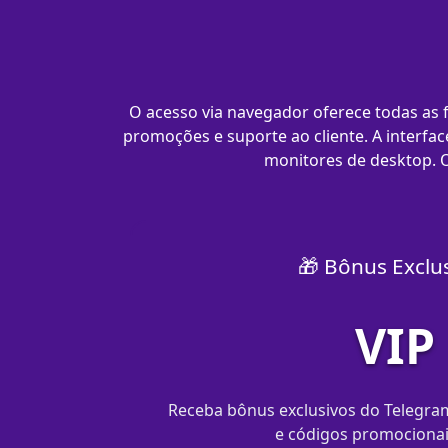
O acesso via navegador oferece todas as fu
promoções e suporte ao cliente. A interfa
monitores de desktop. O
🎁 Bônus Exclu
VIP
Receba bônus exclusivos do Telegra
e códigos promocionai