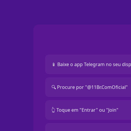
📱 Baixe o app Telegram no seu disp
🔍 Procure por "@11Br.ComOficial"
👆 Toque em "Entrar" ou "Join"