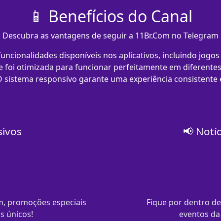
📱 Benefícios do Canal
Descubra as vantagens de seguir a 11Br.Com no Telegram
ncionalidades disponíveis nos aplicativos, incluindo jogos
ce foi otimizada para funcionar perfeitamente em diferent
 sistema responsivo garante uma experiência consistente 
sivos
📢 Notí
m, promoções especiais
Fique por dentro d
s únicos!
eventos da