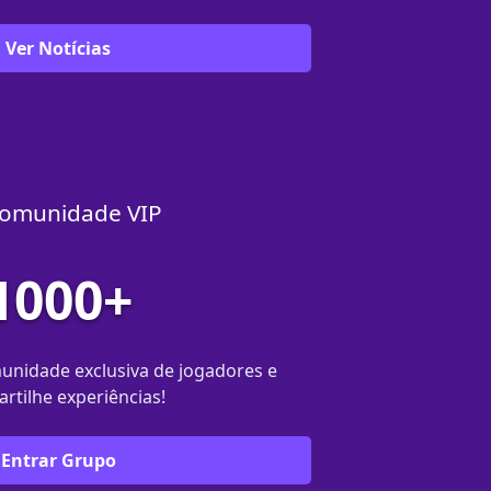
Ver Notícias
Comunidade VIP
1000+
unidade exclusiva de jogadores e
rtilhe experiências!
Entrar Grupo