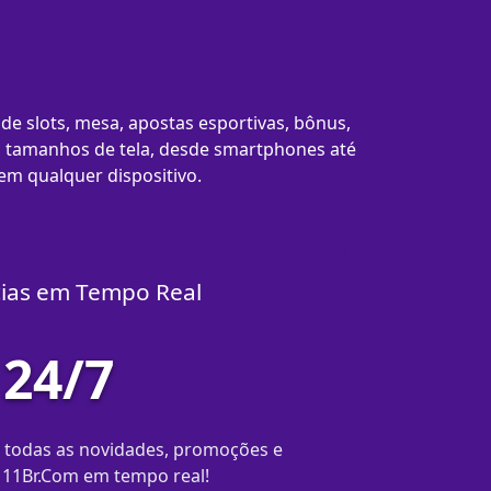
 de slots, mesa, apostas esportivas, bônus,
es tamanhos de tela, desde smartphones até
em qualquer dispositivo.
cias em Tempo Real
24/7
e todas as novidades, promoções e
 11Br.Com em tempo real!