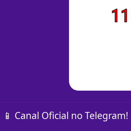
📱 Canal Oficial no Telegram!