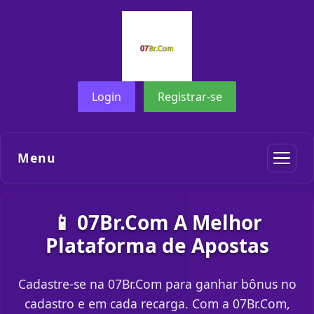
Login
Registrar-se
Menu
📱 07Br.Com A Melhor
Plataforma de Apostas
Cadastre-se na 07Br.Com para ganhar bônus no
cadastro e em cada recarga. Com a 07Br.Com,