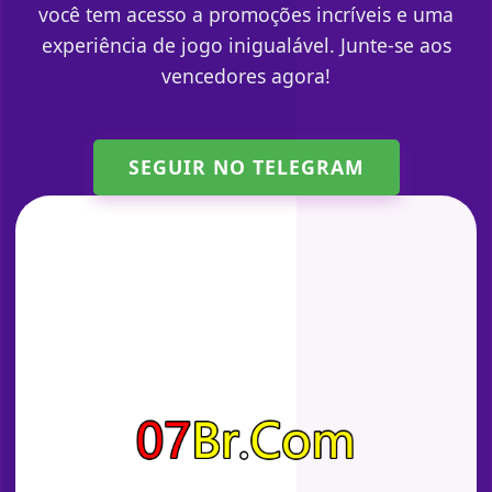
você tem acesso a promoções incríveis e uma
experiência de jogo inigualável. Junte-se aos
vencedores agora!
SEGUIR NO TELEGRAM