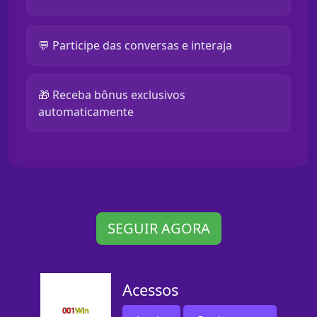
💬 Participe das conversas e interaja
🎁 Receba bônus exclusivos
automaticamente
SEGUIR AGORA
Acessos