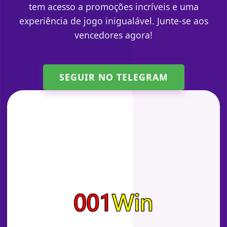
tem acesso a promoções incríveis e uma
experiência de jogo inigualável. Junte-se aos
vencedores agora!
SEGUIR NO TELEGRAM