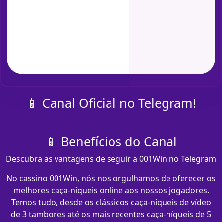
📱 Canal Oficial no Telegram!
📱 Benefícios do Canal
Descubra as vantagens de seguir a 001Win no Telegram
No cassino 001Win, nós nos orgulhamos de oferecer os
melhores caça-níqueis online aos nossos jogadores.
Temos tudo, desde os clássicos caça-níqueis de vídeo
de 3 tambores até os mais recentes caça-níqueis de 5